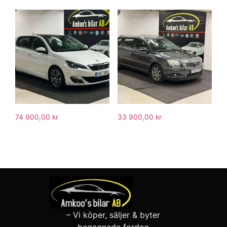
74 900,00
kr
33 900,00
kr
– Vi köper, säljer & byter