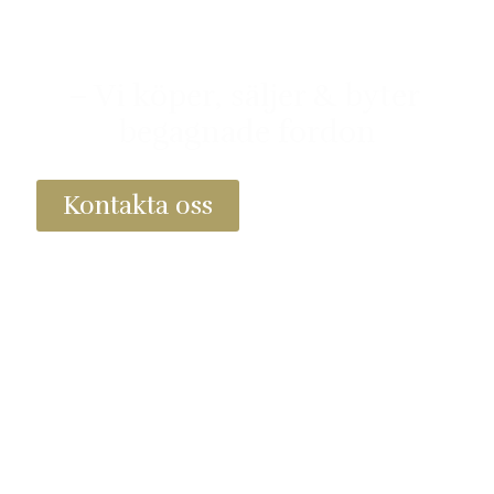
AB
– Vi köper, säljer & byter
begagnade fordon
Kontakta oss