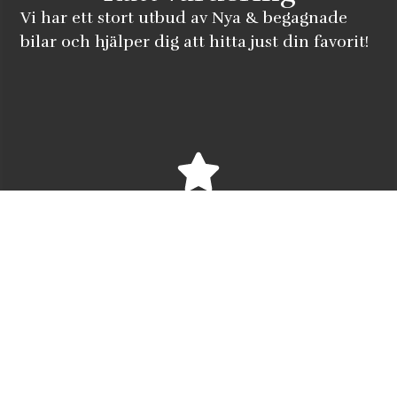
Vi har ett stort utbud av Nya & begagnade
bilar och hjälper dig att hitta just din favorit!
Snabb service
Vi har ett stort utbud av begagnade bilar och
hjälper dig att hitta just din favorit!